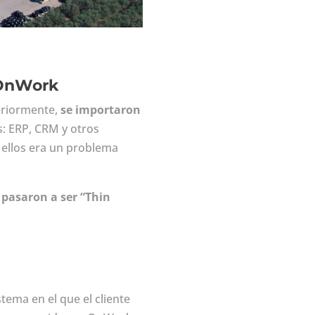
e OnWork
eriormente,
se importaron
s: ERP, CRM y otros
a ellos era un problema
pasaron a ser “Thin
stema en el que el cliente