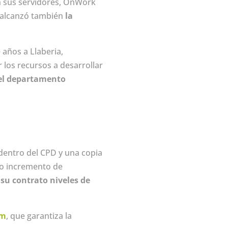
en sus servidores, OnWork
a alcanzó también
la
 años a Llaberia,
 los recursos a desarrollar
 el departamento
 dentro del CPD y una copia
do incremento de
su contrato niveles de
om
, que garantiza la