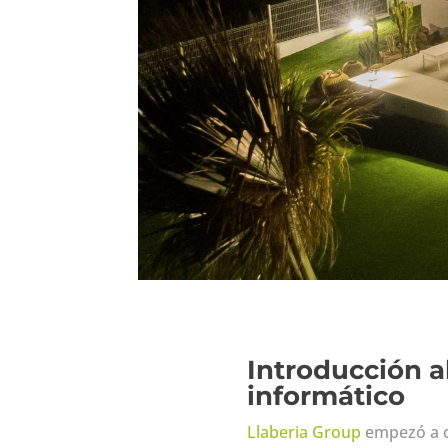
Introducción a
informático
Llaberia Group
empezó a c