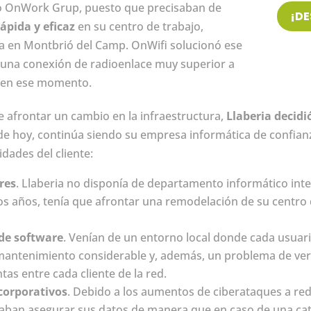
o OnWork Grup, puesto que precisaban de
¡D
ápida y eficaz
en su centro de trabajo,
a en Montbrió del Camp. OnWifi solucionó ese
 una conexión de radioenlace muy superior a
n en ese momento.
ue afrontar un cambio en la infraestructura,
Llaberia decidi
 de hoy, continúa siendo su empresa informática de confianz
dades del cliente:
res
. Llaberia no disponía de departamento informático inte
os años, tenía que afrontar una remodelación de su centro
de software
. Venían de un entorno local donde cada usuar
mantenimiento considerable y, además, un problema de ve
tas entre cada cliente de la red.
corporativos
. Debido a los aumentos de ciberataques a red
taban asegurar sus datos de manera que en caso de una ca