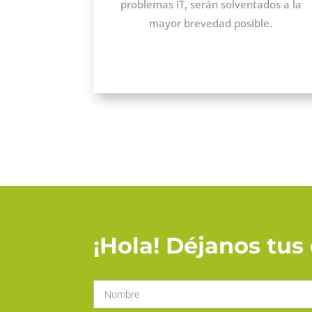
problemas IT, serán solventados a la
mayor brevedad posible.
¡Hola! Déjanos tu