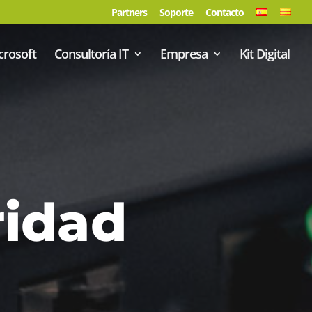
Partners
Soporte
Contacto
crosoft
Consultoría IT
Empresa
Kit Digital
ridad