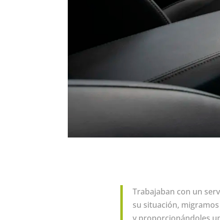
Trabajaban con un servi
su situación, migramos
y proporcionándoles un