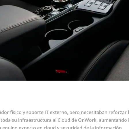
dor físico y soporte IT externo, pero necesitaban reforzar l
 toda su infraestructura al Cloud de OnWork, aumentando l
 equipo experto en cloud y seguridad de la información.