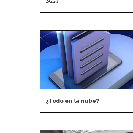
365?
¿𝗧𝗼𝗱𝗼 𝗲𝗻 𝗹𝗮 𝗻𝘂𝗯𝗲?