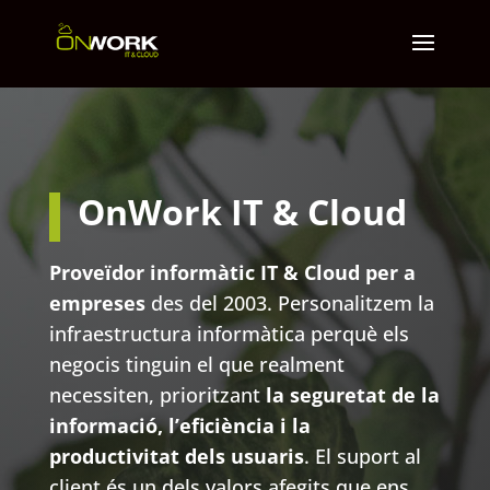
OnWork IT & Cloud
Proveïdor informàtic IT & Cloud per a
empreses
des del 2003. Personalitzem la
infraestructura informàtica perquè els
negocis tinguin el que realment
necessiten, prioritzant
la seguretat de la
informació, l’eficiència i la
productivitat dels usuaris
.
El suport al
client és un dels valors afegits que ens