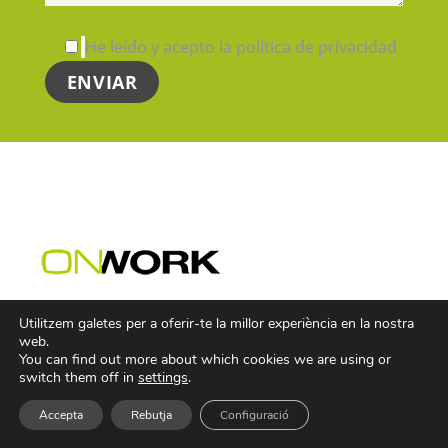
He leído y acepto la política de privacidad
Utilitzem galetes per a oferir-te la millor experiència en la nostra
web.
You can find out more about which cookies we are using or
switch them off in
settings
.
Serveis
Accepta
Rebutja
Configuració