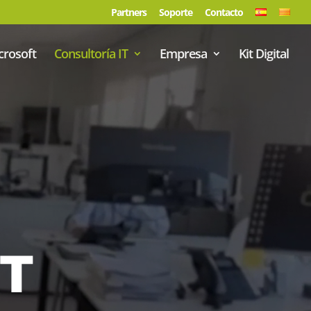
Partners
Soporte
Contacto
crosoft
Consultoría IT
Empresa
Kit Digital
IT