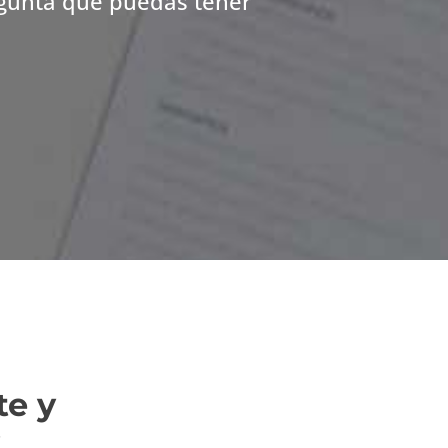
egunta que puedas tener
te y
k