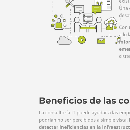
exist
Una 
desa
Con 
a lo
info
emer
sist
Beneficios de las co
La consultoría IT puede ayudar a las emp
podrían no ser percibidos a simple vista.
detectar ineficiencias en la infraestru