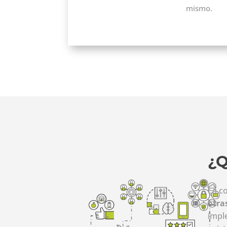
mismo.
¿Q
La c
otra
impl