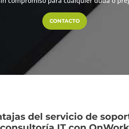
sin compromiso para cualquier duda o pr
CONTACTO
tajas del servicio de sopor
consultoría IT con OnWor