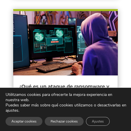
¿Qué es un ataque de ransomware y
cómo protegerte?
Utilitzamos cookies para ofrecerte la mejora experiencia en
SEP 10, 2025
nuestra web.
Los ataques de ransomware continúan siendo una amenaza
Puedes saber más sobre qué cookies utilizamos o desactivarlas en
crítica para empresas e instituciones. En 2025, su impacto
ajustes.
económico se intensifica: representan el 91 % de todas las
pérdidas financieras en incidentes cibernéticos según...
Aceptar cookies
Rechazar cookies
Ajustes
leer más