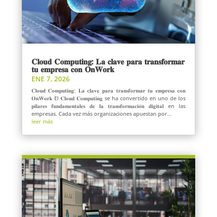
𝐂𝐥𝐨𝐮𝐝 𝐂𝐨𝐦𝐩𝐮𝐭𝐢𝐧𝐠: 𝐋𝐚 𝐜𝐥𝐚𝐯𝐞 𝐩𝐚𝐫𝐚 𝐭𝐫𝐚𝐧𝐬𝐟𝐨𝐫𝐦𝐚𝐫
𝐭𝐮 𝐞𝐦𝐩𝐫𝐞𝐬𝐚 𝐜𝐨𝐧 𝐎𝐧𝐖𝐨𝐫𝐤
ENE 7, 2026
𝐂𝐥𝐨𝐮𝐝 𝐂𝐨𝐦𝐩𝐮𝐭𝐢𝐧𝐠: 𝐋𝐚 𝐜𝐥𝐚𝐯𝐞 𝐩𝐚𝐫𝐚 𝐭𝐫𝐚𝐧𝐬𝐟𝐨𝐫𝐦𝐚𝐫 𝐭𝐮 𝐞𝐦𝐩𝐫𝐞𝐬𝐚 𝐜𝐨𝐧
𝐎𝐧𝐖𝐨𝐫𝐤 El 𝐂𝐥𝐨𝐮𝐝 𝐂𝐨𝐦𝐩𝐮𝐭𝐢𝐧𝐠 se ha convertido en uno de los
𝐩𝐢𝐥𝐚𝐫𝐞𝐬 𝐟𝐮𝐧𝐝𝐚𝐦𝐞𝐧𝐭𝐚𝐥𝐞𝐬 𝐝𝐞 𝐥𝐚 𝐭𝐫𝐚𝐧𝐬𝐟𝐨𝐫𝐦𝐚𝐜𝐢𝐨́𝐧 𝐝𝐢𝐠𝐢𝐭𝐚𝐥 en las
empresas. Cada vez más organizaciones apuestan por...
leer más