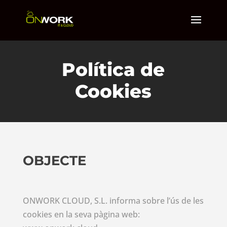
Política de
Cookies
OBJECTE
ONWORK CLOUD, S.L. informa sobre l’ús de les
cookies en la seva pàgina web: