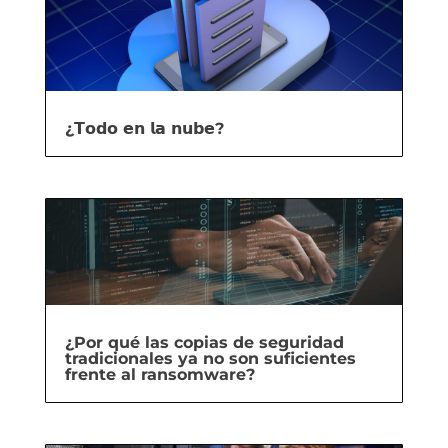
¿𝗧𝗼𝗱𝗼 𝗲𝗻 𝗹𝗮 𝗻𝘂𝗯𝗲?
¿Por qué las copias de seguridad
tradicionales ya no son suficientes
frente al ransomware?