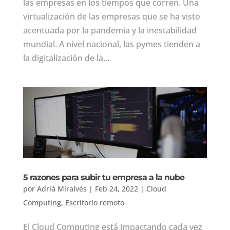
las empresas en los tiempos que corren. Una
virtualización de las empresas que se ha visto
acentuada por la pandemia y la inestabilidad
mundial. A nivel nacional, las pymes tienden a
la digitalización de la...
5 razones para subir tu empresa a la nube
por
Adrià Miralvés
|
Feb 24, 2022
|
Cloud
Computing
,
Escritorio remoto
El Cloud Computing está impactando cada vez