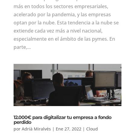
más en todos los sectores empresariales,
acelerado por la pandemia, y las empresas
optan por la nube. Esta tendencia a la nube se
extiende cada vez más a nivel nacional,
especialmente en el ámbito de las pymes. En
parte,...
12.000€ para digitalizar tu empresa a fondo
perdido
por
Adrià Miralvés
|
Ene 27, 2022
|
Cloud