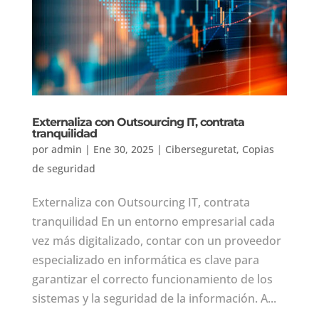
Externaliza con Outsourcing IT, contrata
tranquilidad
por
admin
|
Ene 30, 2025
|
Ciberseguretat
,
Copias
de seguridad
Externaliza con Outsourcing IT, contrata
tranquilidad En un entorno empresarial cada
vez más digitalizado, contar con un proveedor
especializado en informática es clave para
garantizar el correcto funcionamiento de los
sistemas y la seguridad de la información. A...