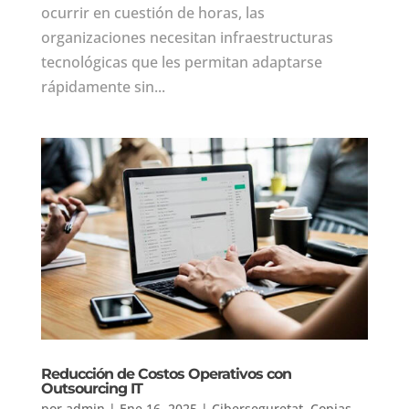
ocurrir en cuestión de horas, las
organizaciones necesitan infraestructuras
tecnológicas que les permitan adaptarse
rápidamente sin...
Reducción de Costos Operativos con
Outsourcing IT
por
admin
|
Ene 16, 2025
|
Ciberseguretat
,
Copias