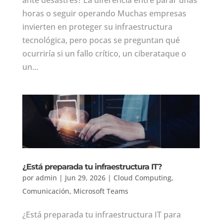
ante desastres? La diferencia entre parar unas
horas o seguir operando Muchas empresas
invierten en proteger su infraestructura
tecnológica, pero pocas se preguntan qué
ocurriría si un fallo crítico, un ciberataque o
un...
¿Está preparada tu infraestructura IT?
por
admin
|
Jun 29, 2026
|
Cloud Computing
,
Comunicación
,
Microsoft Teams
¿Está preparada tu infraestructura IT para