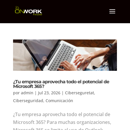
¿Tu empresa aprovecha todo el potencial de
Microsoft 365?
por
admin
|
Jul 23, 2026
|
Ciberseguretat
,
Ciberseguridad
,
Comunicación
¿Tu empresa aprovecha todo el potencial de
Microsoft 365? Para muchas organizaciones,
Microsoft 365 se limita al uso de Outlook,