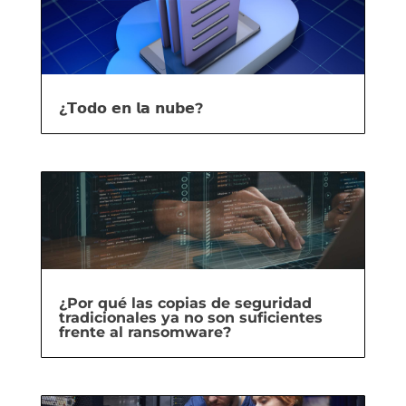
¿𝗧𝗼𝗱𝗼 𝗲𝗻 𝗹𝗮 𝗻𝘂𝗯𝗲?
¿Por qué las copias de seguridad
tradicionales ya no son suficientes
frente al ransomware?