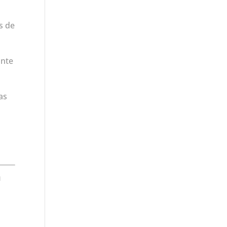
s de
ante
as
e
n