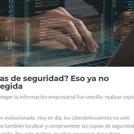
as de seguridad? Eso ya no
tegida
eger la información empresarial fue sencilla: realizar copi
 evolucionado. Hoy en día, los ciberdelincuentes no solo
ino también localizar y comprometer las copias de segurida