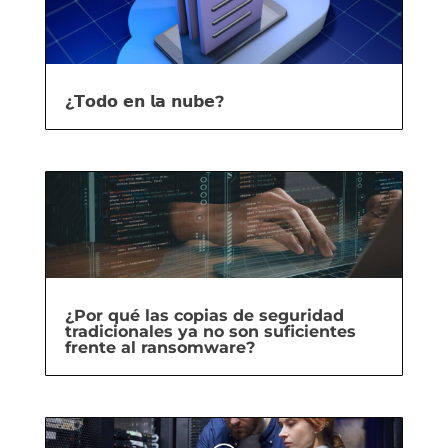
¿𝗧𝗼𝗱𝗼 𝗲𝗻 𝗹𝗮 𝗻𝘂𝗯𝗲?
¿Por qué las copias de seguridad
tradicionales ya no son suficientes
frente al ransomware?