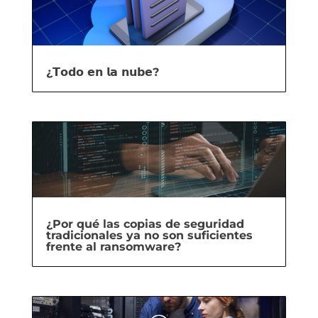
¿𝗧𝗼𝗱𝗼 𝗲𝗻 𝗹𝗮 𝗻𝘂𝗯𝗲?
¿Por qué las copias de seguridad
tradicionales ya no son suficientes
frente al ransomware?