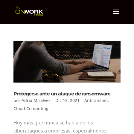
Protegerse ante un ataque de ransomware
por
Adrià Miralvés
|
Dic 15, 2021
|
Antiransom
,
Cloud Computing
Hoy más que nunca se habla de los
ciberataques a empresas, especialmente