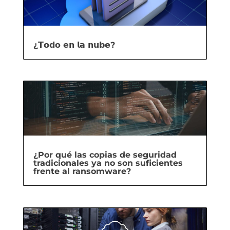
¿𝗧𝗼𝗱𝗼 𝗲𝗻 𝗹𝗮 𝗻𝘂𝗯𝗲?
¿Por qué las copias de seguridad
tradicionales ya no son suficientes
frente al ransomware?