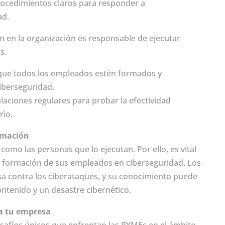
rocedimientos claros para responder a
ad.
én en la organización es responsable de ejecutar
s.
 que todos los empleados estén formados y
ciberseguridad.
ulaciones regulares para probar la efectividad
rio.
ormación
como las personas que lo ejecutan. Por ello, es vital
 y formación de sus empleados en ciberseguridad. Los
sa contra los ciberataques, y su conocimiento puede
ontenido y un desastre cibernético.
a tu empresa
afíos únicos que enfrentan las PYMEs en el ámbito