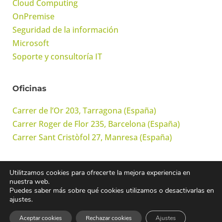
Cloud Computing
OnPremise
Seguridad de la información
Microsoft
Soporte y consultoría IT
Oficinas
Carrer de l’Or 203, Tarragona (España)
Carrer Roger de Flor 235, Barcelona (España)
Carrer Sant Cristòfol 27, Manresa (España)
Utilitzamos cookies para ofrecerte la mejora experiencia en
© Onwork Cloud, S.L. Todos los derechos reservados
nuestra web.
Puedes saber más sobre qué cookies utilizamos o desactivarlas en
ajustes.
Avís legal
·
Política de privacitat
·
Política de cookies
·
Política de
Aceptar cookies
Rechazar cookies
Ajustes
Seguridad de la información