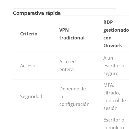
Comparativa rápida
RDP
VPN
gestionado
Criterio
tradicional
con
Onwork
A un
A la red
Acceso
escritorio
entera
seguro
MFA,
Depende de
cifrado,
Seguridad
la
control de
configuración
sesión
Escritorio
completo,