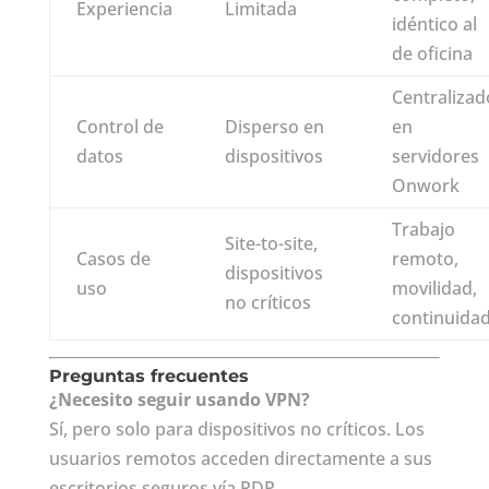
Experiencia
Limitada
idéntico al
de oficina
Centralizad
Control de
Disperso en
en
datos
dispositivos
servidores
Onwork
Trabajo
Site-to-site,
Casos de
remoto,
dispositivos
uso
movilidad,
no críticos
continuida
Preguntas frecuentes
¿Necesito seguir usando VPN?
Sí, pero solo para dispositivos no críticos. Los
usuarios remotos acceden directamente a sus
escritorios seguros vía RDP.