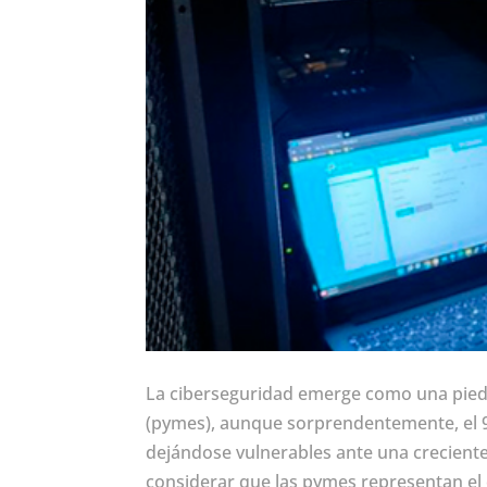
La ciberseguridad emerge como una pied
(pymes), aunque sorprendentemente, el 
dejándose vulnerables ante una creciente
considerar que las pymes representan el