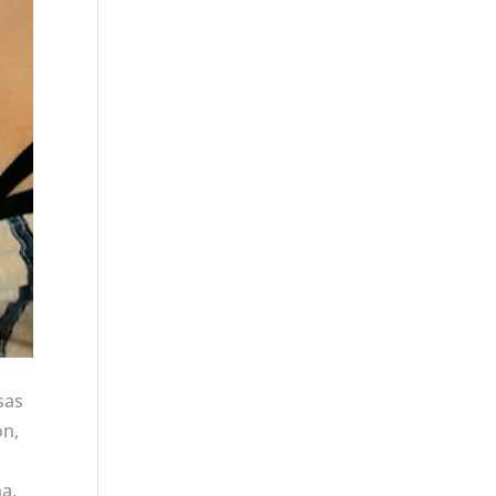
sas
ón,
a,