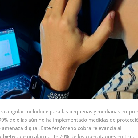
ra angular ineludible para las pequeñas y medianas empre
90% de ellas aún no ha implementado medidas de protecci
 amenaza digital. Este fenómeno cobra relevancia al
 objetivo de un alarmante 70% de los ciberataques en Españ