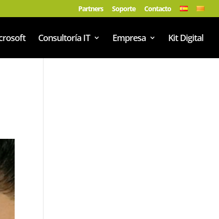
Partners
Soporte
Contacto
crosoft
Consultoría IT
Empresa
Kit Digital