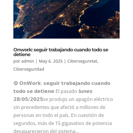
Onwork: seguir trabajando cuando todo se
detiene
por
admin
|
May 6, 2025
|
Ciberseguretat
,
Ciberseguridad
🟢 𝗢𝗻𝗪𝗼𝗿𝗸: 𝘀𝗲𝗴𝘂𝗶𝗿 𝘁𝗿𝗮𝗯𝗮𝗷𝗮𝗻𝗱𝗼 𝗰𝘂𝗮𝗻𝗱𝗼
𝘁𝗼𝗱𝗼 𝘀𝗲 𝗱𝗲𝘁𝗶𝗲𝗻𝗲 El pasado 𝙡𝙪𝙣𝙚𝙨
𝟮𝟴/𝟬𝟱/𝟮𝟬𝟮𝟱se produjo un apagón eléctrico
sin precedentes que afectó a millones de
personas en todo el país. En cuestión de
segundos, más de 15 gigavatios de potencia
desaparecieron del sistema...