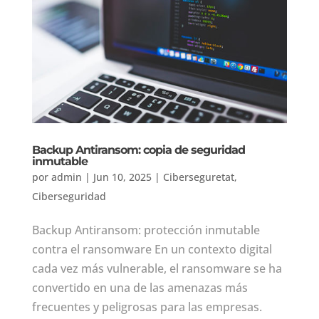
Backup Antiransom: copia de seguridad
inmutable
por
admin
|
Jun 10, 2025
|
Ciberseguretat
,
Ciberseguridad
Backup Antiransom: protección inmutable
contra el ransomware En un contexto digital
cada vez más vulnerable, el ransomware se ha
convertido en una de las amenazas más
frecuentes y peligrosas para las empresas.