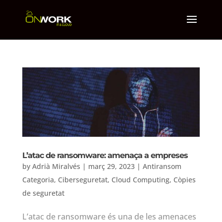
L’atac de ransomware: amenaça a empreses
by
Adrià Miralvés
|
març 29, 2023
|
Antiransom
Categoria
,
Ciberseguretat
,
Cloud Computing
,
Còpies
de seguretat
L’atac de ransomware és una de les amenaces