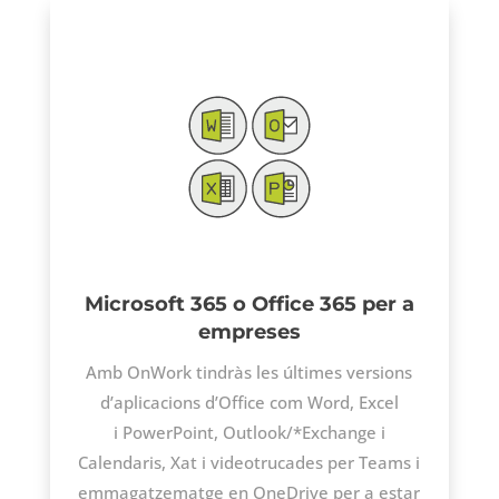
Microsoft 365 o Office 365 per a
empreses
Amb
OnWork
tindràs les últimes versions
d’aplicacions d’Office com Word, Excel
i
PowerPoint
,
Outlook/*Exchange
i
Calendaris, Xat i
videotrucades
per
Teams
i
emmagatzematge en
OneDrive
per a estar