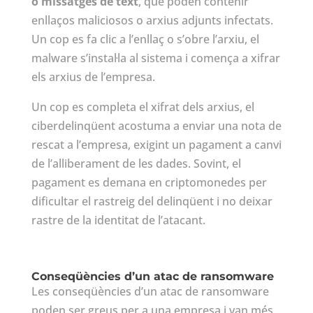
o missatges de text
, que poden contenir
enllaços maliciosos o arxius adjunts infectats.
Un cop es fa clic a l’enllaç o s’obre l’arxiu, el
malware s’instal·la al sistema i comença a xifrar
els arxius de l’empresa.
Un cop es completa el xifrat dels arxius, el
ciberdelinqüent acostuma a enviar una nota de
rescat a l’empresa, exigint un pagament a canvi
de l’alliberament de les dades. Sovint, el
pagament es demana en criptomonedes per
dificultar el rastreig del delinqüent i no deixar
rastre de la identitat de l’atacant.
Conseqüències d’un atac de ransomware
Les conseqüències d’un atac de ransomware
poden ser greus per a una empresa i van més