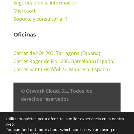
Seguridad de la información
Microsoft
Soporte y consultoría IT
Oficinas
Carrer de l’Or 203, Tarragona (España)
Carrer Roger de Flor 235, Barcelona (España)
Carrer Sant Cristòfol 27, Manresa (España)
© Onwork Cloud, S.L. Todos los
derechos reservados
Avís legal
·
Política de privacitat
·
Política
Utilitzem galetes per a oferir-te la millor experiència en la nostra
de cookies
·
Política de Seguridad de la
web.
You can find out more about which cookies we are using or
información