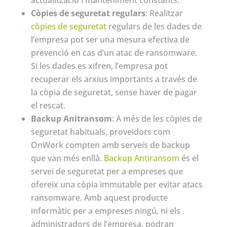
actualització i manteniment constants.
Còpies de seguretat regulars
: Realitzar
còpies de seguretat
regulars de les dades de
l’empresa pot ser una mesura efectiva de
prevenció en cas d’un atac de ransomware.
Si les dades es xifren, l’empresa pot
recuperar els arxius importants a través de
la còpia de seguretat, sense haver de pagar
el rescat.
Backup Anitransom
: A més de les còpies de
seguretat habituals, proveïdors com
OnWork compten amb serveis de backup
que van més enllà.
Backup Antiransom
és el
servei de seguretat per a empreses que
ofereix una còpia immutable per evitar atacs
ransomware. Amb aquest producte
informàtic per a empreses ningú, ni els
administradors de l’empresa, podran