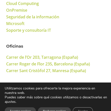
Cloud Computing
OnPremise
Seguridad de la información
Microsoft
Soporte y consultoría IT
Oficinas
Carrer de l’Or 203, Tarragona (España)
Carrer Roger de Flor 235, Barcelona (España)
Carrer Sant Cristòfol 27, Manresa (España)
Utilitzamos cookies para ofrecerte la mejora experiencia en
© Onwork Cloud, S.L. Todos los derechos reservados
nuestra web.
Puedes saber más sobre qué cookies utilizamos o desactivarlas en
ajustes.
Avís legal
·
Política de privacitat
·
Política de cookies
·
Política de