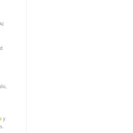
Al
ad
ido,
s
y
s.