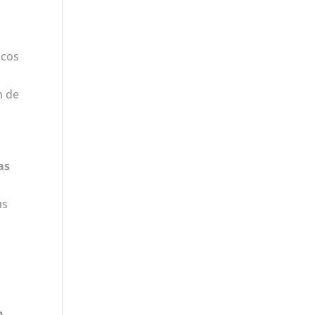
icos
a
n de
as
us
n