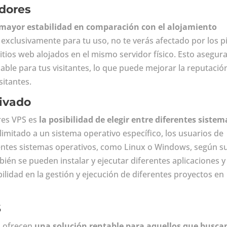
idores
mayor estabilidad en comparación con el alojamiento
 exclusivamente para tu uso, no te verás afectado por los p
sitios web alojados en el mismo servidor físico. Esto asegur
iable para tus visitantes, lo que puede mejorar la reputació
sitantes.
rivado
res VPS es
la posibilidad de elegir entre diferentes sistem
 limitado a un sistema operativo específico, los usuarios de
rentes sistemas operativos, como Linux o Windows, según s
ién se pueden instalar y ejecutar diferentes aplicaciones y
ilidad en la gestión y ejecución de diferentes proyectos en
S
S ofrecen
una solución rentable para aquellos que busca