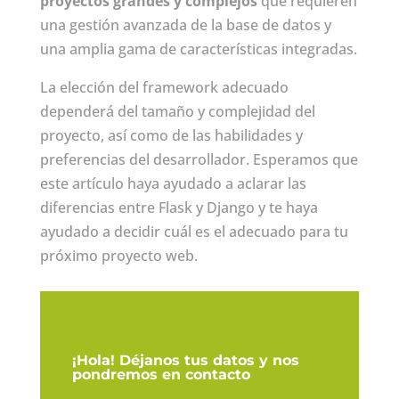
proyectos grandes y complejos
que requieren
una gestión avanzada de la base de datos y
una amplia gama de características integradas.
La elección del framework adecuado
dependerá del tamaño y complejidad del
proyecto, así como de las habilidades y
preferencias del desarrollador. Esperamos que
este artículo haya ayudado a aclarar las
diferencias entre Flask y Django y te haya
ayudado a decidir cuál es el adecuado para tu
próximo proyecto web.
¡Hola! Déjanos tus datos y nos
pondremos en contacto