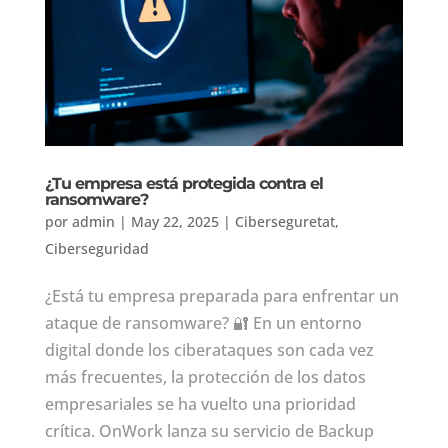
¿Tu empresa está protegida contra el
ransomware?
por
admin
|
May 22, 2025
|
Ciberseguretat
,
Ciberseguridad
¿Está tu empresa preparada para enfrentar un
ataque de ransomware? 🔐 En un entorno
digital donde los ciberataques son cada vez
más frecuentes, la protección de los datos
empresariales se ha vuelto una prioridad
crítica. OnWork lanza su servicio de Backup