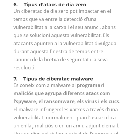
6.
Tipus d’atacs de dia zero
Un ciberatac de dia zero pot impactar en el
temps que va entre la detecció d’una
vulnerabilitat a la xarxa i el seu anunci, abans
que se solucioni aquesta vulnerabilitat. Els
atacants apunten a la vulnerabilitat divulgada
durant aquesta finestra de temps entre
l’anunci de la bretxa de seguretat i la seva
resolució.
7.
Tipus de ciberatac malware
Es coneix com a malware al
programari
maliciós que agrupa diferents atacs com
l’spyware, el ransomware, els virus i els cucs
.
El malware infringeix les xarxes a través d’una
vulnerabilitat, normalment quan l’usuari clica
un enllaç maliciós o en un arxiu adjunt d’email.
Un cop dins del sistema privat de l’empresa, el