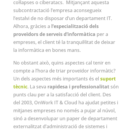
col·lapses o ciberatacs. Mitjançant aquesta
subcontractació l’empresa aconsegueix
l’estalvi de no disposar d’un departament IT.
Alhora, gràcies a
l’especialització dels
proveïdors de serveis d’informàtica
per a
empreses, el client té la tranquil·litat de deixar
la informàtica en bones mans.
No obstant això, quins aspectes cal tenir en
compte a l’hora de triar proveïdor informàtic?
Un dels aspectes més importants és el
suport
tècnic
. La seva
rapidesa i professionalitat
són
punts clau per a la satisfacció del client. Des
del 2003, OnWork IT & Cloud ha ajudat petites i
mitjanes empreses no només a pujar al núvol,
sinó a desenvolupar un paper de departament
externalitzat d’administració de sistemes i