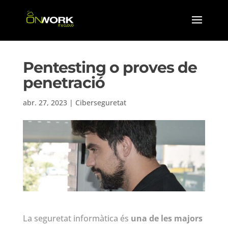
Pentesting o proves de
penetració
abr. 27, 2023
|
Ciberseguretat
La seguretat informàtica és
una de les majors