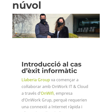
núvol
Introducció al cas
d’èxit informàtic
Llaberia Group
va començar a
col·laborar amb OnWork IT & Cloud
a través d’
OnWifi
, empresa
d’OnWork Grup, perquè requerien
una connexió a Internet ràpida i