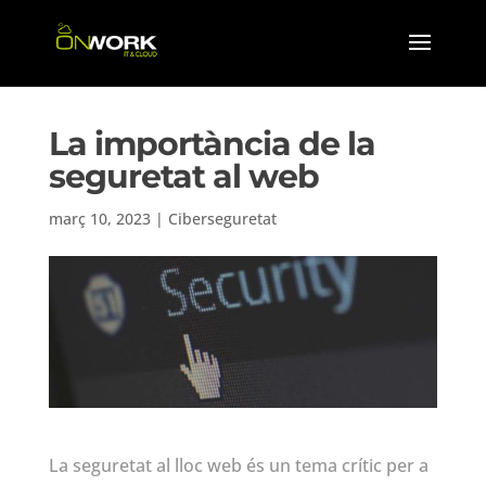
La importància de la
seguretat al web
març 10, 2023
|
Ciberseguretat
La seguretat al lloc web és un tema crític per a