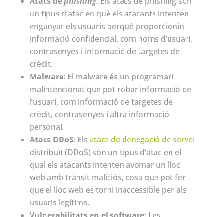
Atacs de
phishing
: Els atacs de phishing són
un tipus d’atac en què els atacants intenten
enganyar els usuaris perquè proporcionin
informació confidencial, com noms d’usuari,
contrasenyes i informació de targetes de
crèdit.
Malware
: El malware és un programari
malintencionat que pot robar informació de
l’usuari, com informació de targetes de
crèdit, contrasenyes i altra informació
personal.
Atacs DDoS
: Els
atacs de denegació de servei
distribuït (DDoS) són un tipus d’atac en el
qual els atacants intenten avomar un lloc
web amb trànsit maliciós, cosa que pot fer
que el lloc web es torni inaccessible per als
usuaris legítims.
Vulnerabilitats en el software
: Les