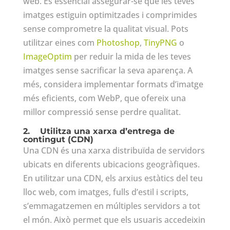
web. És essencial assegurar-se que les teves
imatges estiguin optimitzades i comprimides
sense comprometre la qualitat visual. Pots
utilitzar eines com
Photoshop
,
TinyPNG
o
ImageOptim
per reduir la mida de les teves
imatges sense sacrificar la seva aparença. A
més, considera implementar formats d’imatge
més eficients, com WebP, que ofereix una
millor compressió sense perdre qualitat.
2.
Utilitza una xarxa d’entrega de
contingut (CDN)
Una CDN és una xarxa distribuïda de servidors
ubicats en diferents ubicacions geogràfiques.
En utilitzar una CDN, els arxius estàtics del teu
lloc web, com imatges, fulls d’estil i scripts,
s’emmagatzemen en múltiples servidors a tot
el món. Això permet que els usuaris accedeixin