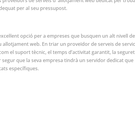
s proveïdors de serveis d’ allotjament web dedicat per troba
adequat per al seu pressupost.
excel·lent opció per a empreses que busquen un alt nivell d
seu allotjament web. En triar un proveïdor de serveis de servi
om el suport tècnic, el temps d’activitat garantit, la seguret
star segur que la seva empresa tindrà un servidor dedicat que
tats específiques.