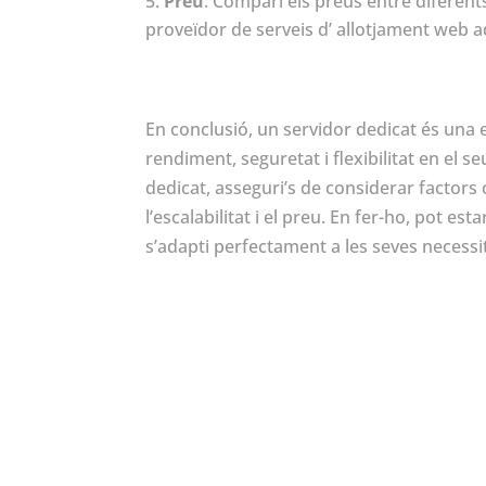
Preu
: Compari els preus entre diferent
proveïdor de serveis d’ allotjament web 
En conclusió, un servidor dedicat és una 
rendiment, seguretat i flexibilitat en el 
dedicat, asseguri’s de considerar factors c
l’escalabilitat i el preu. En fer-ho, pot e
s’adapti perfectament a les seves necessi