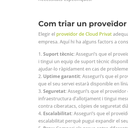
Com triar un proveïdor
Elegir el
proveïdor de Cloud Privat
adequat
empresa. Aquí hi ha alguns factors a cons
Suport tècnic
: Asseguri’s que el prove
i tingui un equip de suport tècnic disponi
ajudar-lo ràpidament en cas de problemes
Uptime garantit
: Asseguri’s que el pro
que el seu servei estarà disponible en líni
Seguretat
: Asseguri’s que el proveïdor 
infraestructura d’allotjament i tingui me
contra ciberatacs, còpies de seguretat di
Escalabilitat
: Asseguri’s que el proveï
escalabilitat perquè pugui expandir el se