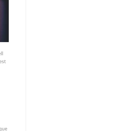
ll
est
 que