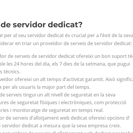
 de servidor dedicat?
 per al seu servidor dedicat és crucial per a l’èxit de la sev
iderar en triar un proveïdor de serveis de servidor dedicat:
ïdor de serveis de servidor dedicat ofereixi un bon suport tè
ble les 24 hores del dia, els 7 dies de la setmana, que pugui
 tècnics.
veïdor ofereixi un alt temps d’activitat garantit. Això signific
a per als usuaris la major part del temps.
de serveis tingui un alt nivell de seguretat en la seva
sures de seguretat físiques i electròniques, com protecció
àries i monitoratge de seguretat en temps real.
dor de serveis d’allotjament web dedicat ofereixi opcions d’
u servidor dedicat a mesura que la seva empresa creix.