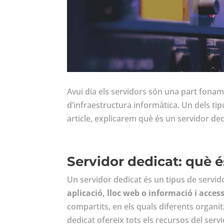
Avui dia els servidors són una part fonam
d’infraestructura informàtica. Un dels ti
article, explicarem què és un servidor de
Servidor dedicat: què 
Un servidor dedicat és un tipus de servi
aplicació, lloc web o informació i acce
compartits, en els quals diferents organ
dedicat ofereix tots els recursos del ser