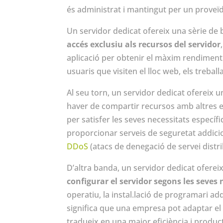
és administrat i mantingut per un proveïd
Un servidor dedicat ofereix una sèrie de 
accés exclusiu als recursos del servidor
aplicació per obtenir el màxim rendiment.
usuaris que visiten el lloc web, els trebal
Al seu torn, un servidor dedicat ofereix 
haver de compartir recursos amb altres e
per satisfer les seves necessitats específ
proporcionar serveis de seguretat addicio
DDoS
(atacs de denegació de servei distri
D’altra banda, un servidor dedicat ofereix
configurar el servidor segons les seves 
operatiu, la instal.lació de programari ad
significa que una empresa pot adaptar el s
tradueix en una major eficiència i product