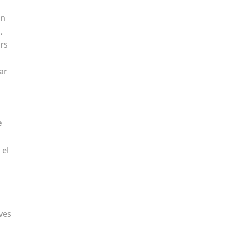
an
,
ors
ar
e
 el
ves