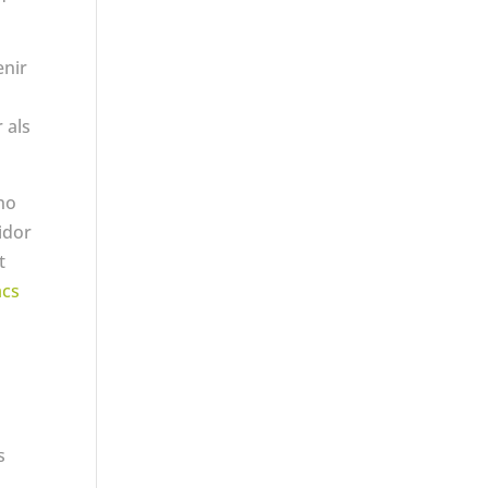
enir
 als
no
idor
t
acs
ò
s