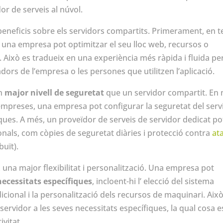
or de serveis al núvol.
beneficis sobre els servidors compartits. Primerament, en t
, una empresa pot optimitzar el seu lloc web, recursos o
 Això es tradueix en una experiència més ràpida i fluida per
ladors de l’empresa o les persones que utilitzen l’aplicació.
un
major nivell de seguretat
que un servidor compartit. En 
mpreses, una empresa pot configurar la seguretat del serv
iques. A més, un proveïdor de serveis de servidor dedicat po
nals, com còpies de seguretat diàries i protecció contra
at
buït).
 una major flexibilitat i personalització. Una empresa pot
necessitats específiques
, incloent-hi l’ elecció del sistema
dicional i la personalització dels recursos de maquinari. Aix
ervidor a les seves necessitats específiques, la qual cosa e
ivitat.