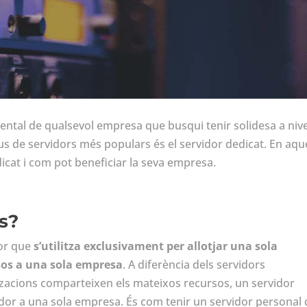
ental de qualsevol empresa que busqui tenir solidesa a nive
pus de servidors més populars és el servidor dedicat. En aqu
dicat i com pot beneficiar la seva empresa.
és?
dor que
s’utilitza exclusivament per allotjar una sola
ssos a una sola empresa
. A diferència dels servidors
itzacions comparteixen els mateixos recursos, un servidor
vidor a una sola empresa. És com tenir un servidor personal