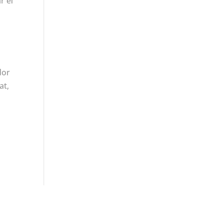
r el
e
dor
at,