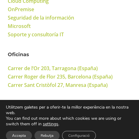
Cloud Computing
OnPremise
Seguridad de la información
Microsoft
Soporte y consultoría IT
Oficinas
Carrer de l’Or 203, Tarragona (España)
Carrer Roger de Flor 235, Barcelona (España)
Carrer Sant Cristòfol 27, Manresa (España)
Utilitzem galetes per a oferir-te la millor experiència en la nostra
© Onwork Cloud, S.L. Todos los derechos reservados
web.
You can find out more about which cookies we are using or
switch them off in
settings
.
Avís legal
·
Política de privacitat
·
Política de cookies
·
Política de
Accepta
Rebutja
Configuració
Seguridad de la información