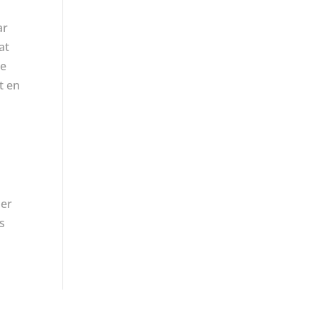
ar
at
re
t en
per
ls