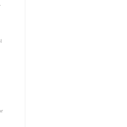
r
l
or