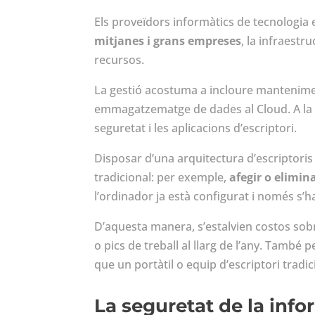
Els proveïdors informàtics de tecnologia 
mitjanes i grans empreses
, la infraestr
recursos.
La gestió acostuma a incloure mantenim
emmagatzematge de dades al
Cloud
. A l
seguretat i les aplicacions d’escriptori.
Disposar d’una arquitectura d’escriptoris
tradicional: per exemple,
afegir o elimin
l’ordinador ja està configurat i només s’h
D’aquesta manera, s’estalvien costos sob
o pics de treball al llarg de l’any. També
que un portàtil o equip d’escriptori trad
La seguretat de la in