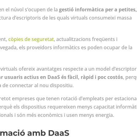
en el núvol s’ocupen de la
gestió informàtica per a petites
uctura d’escriptoris de les quals virtuals consumeixi massa
ent,
còpies de seguretat
, actualitzacions freqüents i
a vegada, els proveïdors informàtics es poden ocupar de la
 virtuals ofereix avantatges respecte a un model d’escriptor
ar usuaris actius en
DaaS
és fàcil, ràpid i poc costós
, per
a de connectar al nou dispositiu.
retot empreses que tenen rotació d’empleats per estacional
 perquè els dispositius requereixen menys capacitat informàt
icionals i són més econòmics i usen menys energia.
formació amb
DaaS