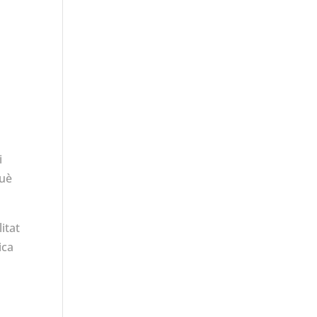
,
i
què
itat
ica