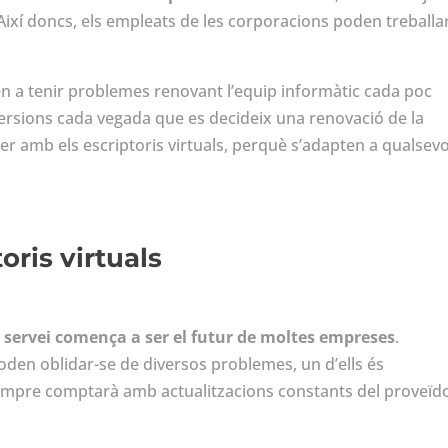
 Així doncs, els empleats de les corporacions poden treballa
n a tenir problemes renovant l’equip informàtic cada poc
versions cada vegada que es decideix una renovació de la
 amb els escriptoris virtuals, perquè s’adapten a qualsevo
oris virtuals
 a servei comença a ser el futur de moltes empreses
.
poden oblidar-se de diversos problemes, un d’ells és
sempre comptarà amb actualitzacions constants del proveïd