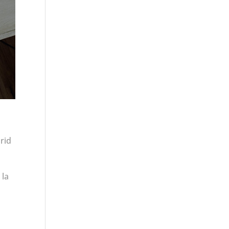
brid
 la