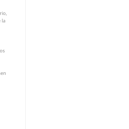
rio,
 la
los
nen