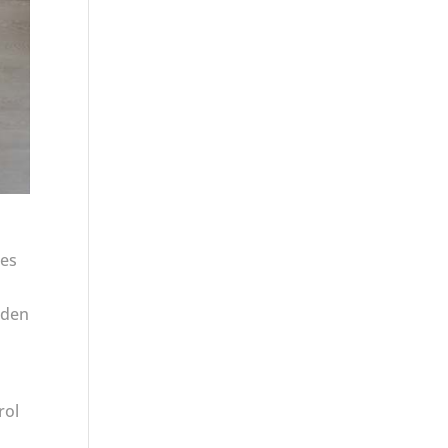
nes
eden
rol