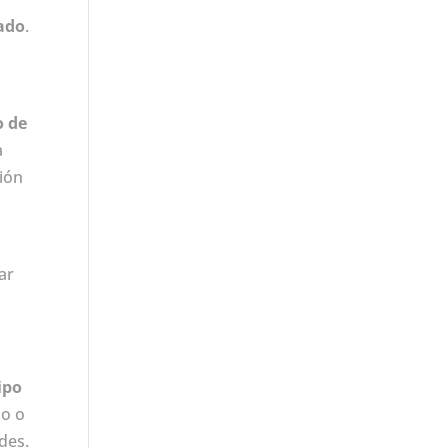
ado
.
o de
a
ión
ar
ipo
lo o
des.