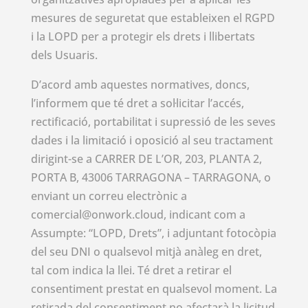
mesures de seguretat que estableixen el RGPD
i la LOPD per a protegir els drets i llibertats
dels Usuaris.
D’acord amb aquestes normatives, doncs,
l’informem que té dret a sol·licitar l’accés,
rectificació, portabilitat i supressió de les seves
dades i la limitació i oposició al seu tractament
dirigint-se a CARRER DE L’OR, 203, PLANTA 2,
PORTA B, 43006 TARRAGONA – TARRAGONA, o
enviant un correu electrònic a
comercial@onwork.cloud, indicant com a
Assumpte: “LOPD, Drets”, i adjuntant fotocòpia
del seu DNI o qualsevol mitjà anàleg en dret,
tal com indica la llei. Té dret a retirar el
consentiment prestat en qualsevol moment. La
retirada del consentiment no afectarà la licitud